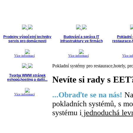
Prodejny výpočetní techniky
Budování a správa IT
Pokladní
servis pro domácnosti
infrastruktury ve firmách
restaurace,h
Více informací
Více informací
Více in
Pokladní systémy pro restaurace,hotely, pr
Tvorba WWW stránek
Nevíte si rady s EET
eshopů,hosting a další...
...Obraďte se na nás!
Nab
Více informací
pokladních systémů, s m
systému i
jednoduchá lev