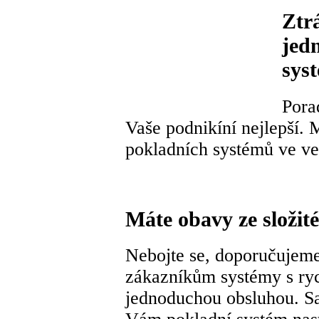
Ztr
jed
sys
Pora
Vaše podnikíní nejlepší. 
pokladních systémů ve ve
Máte obavy ze složit
Nebojte se, doporučujem
zákazníkům systémy s ry
jednoduchou obsluhou. 