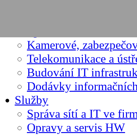
PRODUKTY
Dodávky výpočetní te
Spotřební materiál
Kamerové, zabezpečov
Telekomunikace a úst
Budování IT infrastru
Dodávky informačních
Služby
Správa sítí a IT ve fir
Opravy a servis HW