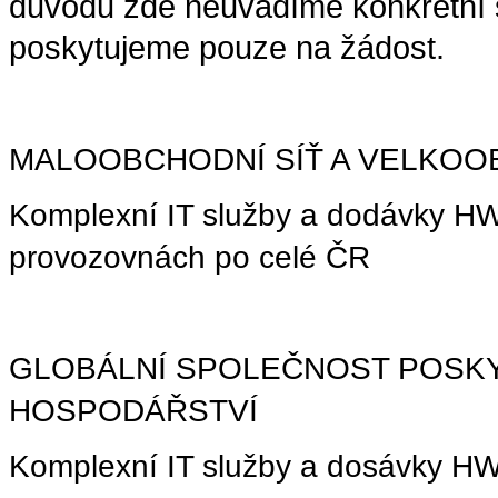
důvodů zde neuvádíme konkrétní s
poskytujeme
pouze na žádost.
MALOOBCHODNÍ SÍŤ A VELKO
Komplexní IT služby a dodávky HW
provozovnách po celé ČR
GLOBÁLNÍ SPOLEČNOST POSKY
HOSPODÁŘSTVÍ
Komplexní IT služby a dosávky H