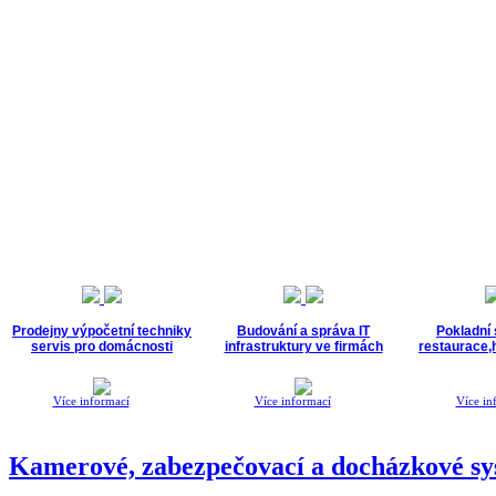
Prodejny výpočetní techniky
Budování a správa IT
Pokladní
servis pro domácnosti
infrastruktury ve firmách
restaurace,h
Více informací
Více informací
Více in
Kamerové, zabezpečovací a docházkové s