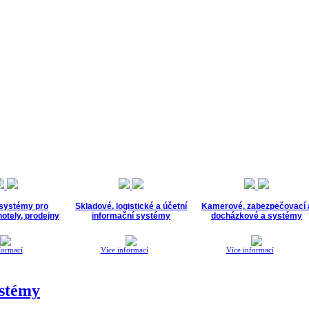
 systémy pro
Skladové, logistické a účetní
Kamerové, zabezpečovací 
otely, prodejny
informační systémy
docházkové a systémy
formací
Více informací
Více informací
ystémy