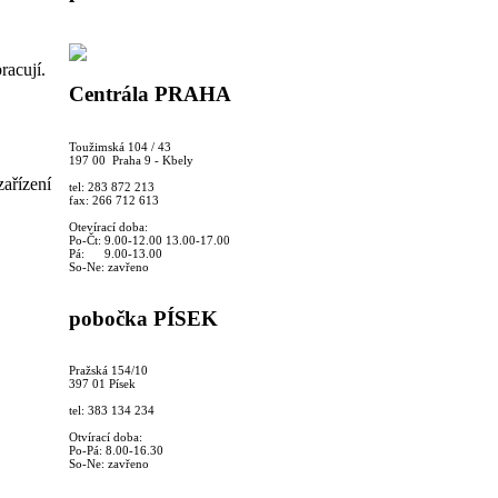
racují.
Centrála PRAHA
Toužimská 104 / 43
197 00 Praha 9 - Kbely
ařízení
tel: 283 872 213
fax: 266 712 613
Otevírací doba:
Po-Čt: 9.00-12.00 13.00-17.00
Pá: 9.00-13.00
So-Ne: zavřeno
pobočka PÍSEK
Pražská 154/10
397 01 Písek
tel: 383 134 234
Otvírací doba:
Po-Pá: 8.00-16.30
So-Ne: zavřeno