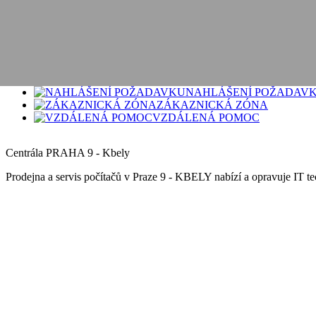
Podpora
Kontakty
Logo
AKČNÍ
ESHOP
NAHLÁŠENÍ POŽADAV
ZÁKAZNICKÁ ZÓNA
VZDÁLENÁ POMOC
Centrála PRAHA 9 - Kbely
Prodejna a servis počítačů v Praze 9 - KBELY nabízí a opravuje IT tec