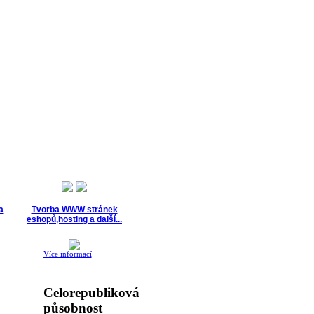
a
Tvorba WWW stránek
eshopů,hosting a další...
Více informací
Celorepubliková
působnost