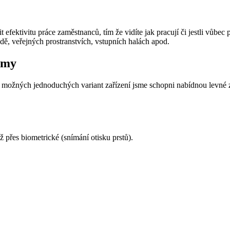
fektivitu práce zaměstnanců, tím že vidíte jak pracují či jestli vůbec p
ě, veřejných prostranstvích, vstupních halách apod.
rmy
a možných jednoduchých variant zařízení jsme schopni nabídnou levné z
 přes biometrické (snímání otisku prstů).